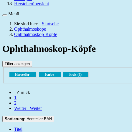
Herstellerübersicht
Menü
Sie sind hier:
Startseite
Ophthalmoskope
Ophthalmoskop-Köpfe
Ophthalmoskop-Köpfe
Filter anzeigen
Hersteller
Farbe
Preis (€)
Zurück
1
2
Weiter
Weiter
Sortierung:
Hersteller-EAN
Titel