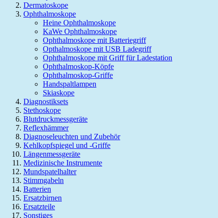
Dermatoskope
Ophthalmoskope
Heine Ophthalmoskope
KaWe Ophthalmoskope
Ophthalmoskope mit Batteriegriff
Opthalmoskope mit USB Ladegriff
Ophthalmoskope mit Griff für Ladestation
Ophthalmoskop-Köpfe
Ophthalmoskop-Griffe
Handspaltlampen
Skiaskope
Diagnostiksets
Stethoskope
Blutdruckmessgeräte
Reflexhämmer
Diagnoseleuchten und Zubehör
Kehlkopfspiegel und -Griffe
Längenmessgeräte
Medizinische Instrumente
Mundspatelhalter
Stimmgabeln
Batterien
Ersatzbirnen
Ersatzteile
Sonstiges