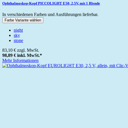
Ophthalmoskop-Kopf PICCOLIGHT E50, 2,5V, mit 1 Blende
In verschiedenen Farben und Ausführungen lieferbar.
Farbe Variante wählen
night
sky
stone
83,10 €
zzgl. MwSt.
98,89 €
inkl. MwSt.
*
Mehr Informationen