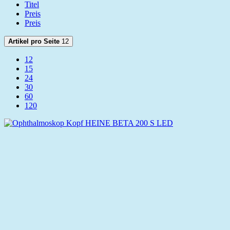
Titel
Preis
Preis
Artikel pro Seite
12
12
15
24
30
60
120