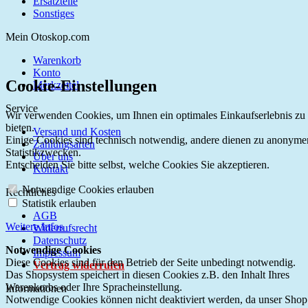
Ersatzteile
Sonstiges
Mein Otoskop.com
Warenkorb
Konto
Cookie-Einstellungen
Merkzettel
Service
Wir verwenden Cookies, um Ihnen ein optimales Einkaufserlebnis zu
bieten.
Versand und Kosten
Einige Cookies sind technisch notwendig, andere dienen zu anonyme
Zahlungsarten
Statistikzwecken.
Über uns
Entscheiden Sie bitte selbst, welche Cookies Sie akzeptieren.
Kontakt
Notwendige Cookies erlauben
Rechtliches
Statistik erlauben
AGB
Weitere Infos
Widerrufsrecht
Datenschutz
Notwendige Cookies
Impressum
Diese Cookies sind für den Betrieb der Seite unbedingt notwendig.
Vertrag widerrufen
Das Shopsystem speichert in diesen Cookies z.B. den Inhalt Ihres
Warenkorbs oder Ihre Spracheinstellung.
Informationen
Notwendige Cookies können nicht deaktiviert werden, da unser Shop