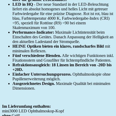
LED in HQ -
Der neue Standard in der LED-Beleuchtung
liefert ein absolut homogenes und helles Licht mit getreuer
Farbwiedergabe für eine präzise Diagnose. Rot ist rot, blau ist
blau, Farbtemperatur 4000 K, Farbwiedergabe-Index (CRI)
<95, speziell für Rottöne (R9) <90 bei einem
Skalenmaximum von 100.
Performance-Indicator:
Maximale Lichtintensität beim
Einschalten des Gerätes. Danach Anpassung der Helligkeit an
den aktuellen Ladestand der Stromquelle.
HEINE Optiken bieten ein klares, randscharfes Bild
mit
minimalen Reflexen.
Fünf verschiedene Blenden.
Alle wichtigen Funktionen inkl.
Fixationsstern und Graufilter für lichtempfindliche Patienten.
Refraktionsausgleich: 18 Linsen im Bereich von -20D bis
+20D.
Einfacher Untersuchungsprozess.
Ophthalmoskopie ohne
Pupillenerweiterung möglich.
Ausgezeichnetes Design.
Maximale Qualität bei minimalen
Dimensionen.
Im Lieferumfang enthalten:
mini3000 LED Ophthalmoskop-Kopf
ohne
Griff