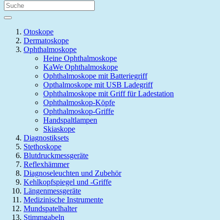
Otoskope
Dermatoskope
Ophthalmoskope
Heine Ophthalmoskope
KaWe Ophthalmoskope
Ophthalmoskope mit Batteriegriff
Opthalmoskope mit USB Ladegriff
Ophthalmoskope mit Griff für Ladestation
Ophthalmoskop-Köpfe
Ophthalmoskop-Griffe
Handspaltlampen
Skiaskope
Diagnostiksets
Stethoskope
Blutdruckmessgeräte
Reflexhämmer
Diagnoseleuchten und Zubehör
Kehlkopfspiegel und -Griffe
Längenmessgeräte
Medizinische Instrumente
Mundspatelhalter
Stimmgabeln