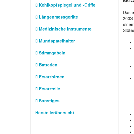
BETA
Kehlkopfspiegel und -Griffe
Das e
Längenmessgeräte
200S 
einem
Medizinische Instrumente
Stöße
Mundspatelhalter
Stimmgabeln
Batterien
Ersatzbirnen
Ersatzteile
Sonstiges
Herstellerübersicht