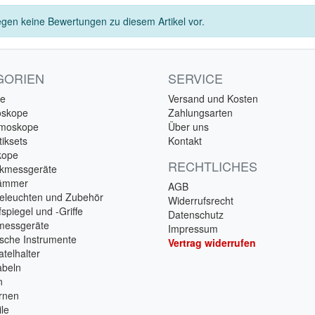
egen keine Bewertungen zu diesem Artikel vor.
GORIEN
SERVICE
e
Versand und Kosten
oskope
Zahlungsarten
lmoskope
Über uns
iksets
Kontakt
kope
RECHTLICHES
ckmessgeräte
hämmer
AGB
eleuchten und Zubehör
Widerrufsrecht
spiegel und -Griffe
Datenschutz
messgeräte
Impressum
ische Instrumente
Vertrag widerrufen
telhalter
beln
n
rnen
ile