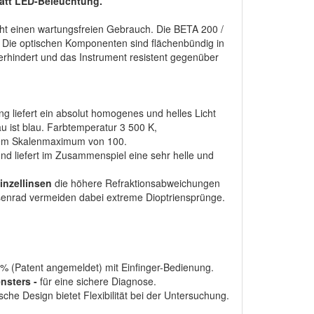
att LED-Beleuchtung.
icht einen wartungsfreien Gebrauch. Die BETA 200 /
 Die optischen Komponenten sind flächenbündig in
rhindert und das Instrument resistent gegenüber
 liefert ein absolut homogenes und helles Licht
au ist blau. Farbtemperatur 3 500 K,
inem Skalenmaximum von 100.
d liefert im Zusammenspiel eine sehr helle und
inzellinsen
die höhere Refraktionsabweichungen
nsenrad vermeiden dabei extreme Dioptriensprünge.
 (Patent angemeldet) mit Einfinger-Bedienung.
nsters -
für eine sichere Diagnose.
he Design bietet Flexibilität bei der Untersuchung.
.