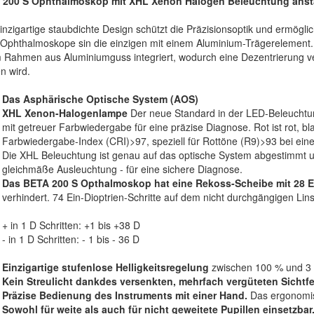
 200 S Ophthalmoskop mit XHL Xenon Halogen Beleuchtung anst
inzigartige staubdichte Design schützt die Präzisionsoptik und ermögl
Ophthalmoskope sin die einzigen mit einem Aluminium-Trägerelement.
 Rahmen aus Aluminiumguss integriert, wodurch eine Dezentrierung ve
n wird.
Das Asphärische Optische System (AOS)
XHL Xenon-Halogenlampe
Der neue Standard in der LED-Beleuchtung
mit getreuer Farbwiedergabe für eine präzise Diagnose. Rot ist rot, bl
Farbwiedergabe-Index (CRI)>97, speziell für Rottöne (R9)>93 bei e
Die XHL Beleuchtung ist genau auf das optische System abgestimmt un
gleichmäße Ausleuchtung - für eine sichere Diagnose.
Das BETA 200 S Opthalmoskop hat eine Rekoss-Scheibe mit 28 E
verhindert. 74 Ein-Dioptrien-Schritte auf dem nicht durchgängigen Li
+ in 1 D Schritten: +1 bis +38 D
- in 1 D Schritten: - 1 bis - 36 D
Einzigartige stufenlose Helligkeitsregelung
zwischen 100 % und 3 %
Kein Streulicht dankdes versenkten, mehrfach vergüteten Sichtfe
Präzise Bedienung des Instruments mit einer Hand.
Das ergonomisc
Sowohl für weite als auch für nicht geweitete Pupillen einsetzbar