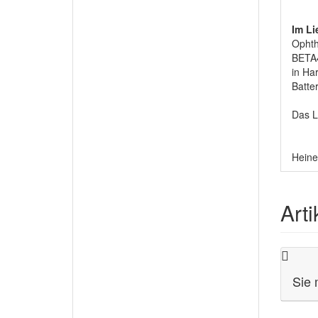
Im Li
Ophth
BETA4
in Ha
Batter
Das L
Heine
Art
Sie 