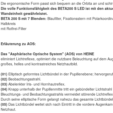
Die ergonomische Form passt sich bequem an die Orbita an und schi
Die volle Funktionsfähigkeit des BETA200 S LED ist mit den aktu
Wandeinheit gewährleistet.
BETA 200 S mit 7 Blenden:
Blaufilter, Fixationsstern mit Polarkoordin
Halbkreis
mit Rotfrei-Filter
Erläuterung zu AOS:
Das "Asphärische Optische System" (AOS) von HEINE
eliminiert Lichtreflexe, optimiert die nutzbare Beleuchtung auf dem Au
großes, helles und kontrastreiches Netzhautbild.
(01)
Elliptisch geformtes Lichtbündel in der Pupillenebene; hervorger
(02)
Beobachtungsstrahl.
(03)
Abelenkter Iris- und Hornhautreflex.
(04)
Knapp unterhalb der Pupillenmitte tritt ein gebündelter Lichtstra
Bleuchtungs- und Beobachtungsstrahls vermeidet störende Lichtreflexe
Durch seine elliptische Form gelangt nahezu das gesamte Lichtbündel
(05)
Das Lichtbündel weitet sich nach Eintritt in die vordere Augenk
Netzhaut.