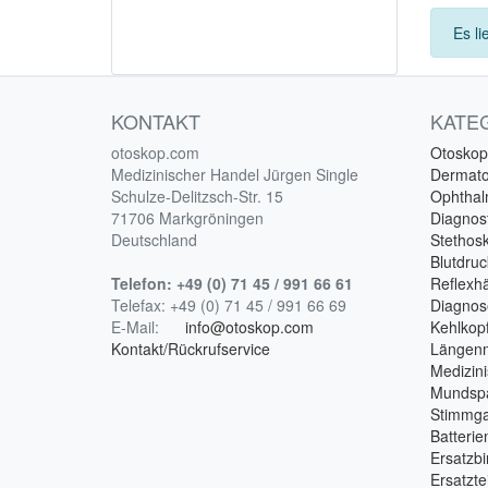
Es li
KONTAKT
KATE
otoskop.com
Otoskop
Medizinischer Handel Jürgen Single
Dermat
Schulze-Delitzsch-Str. 15
Ophtha
71706 Markgröningen
Diagnost
Deutschland
Stethos
Blutdru
Telefon:
+49 (0) 71 45 / 991 66 61
Reflex
Telefax:
+49 (0) 71 45 / 991 66 69
Diagnos
E-Mail:
info@otoskop.com
Kehlkopf
Kontakt/Rückrufservice
Längen
Medizin
Mundspa
Stimmga
Batterie
Ersatzbi
Ersatzte