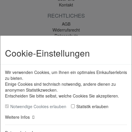
Kontakt
RECHTLICHES
AGB
Widerrufsrecht
Datenschutz
Impressum
Vertrag widerrufen
Cookie-Einstellungen
INFORMATIONEN
Wir verwenden Cookies, um Ihnen ein optimales Einkaufserlebnis
Kostenloser Reparatur Service*
zu bieten.
Lasergravur / Laserbeschriftungs-Service
Einige Cookies sind technisch notwendig, andere dienen zu
Aktion - alt gegen neu
anonymen Statistikzwecken.
Wie bestellen?
Entscheiden Sie bitte selbst, welche Cookies Sie akzeptieren.
Newsletter
Notwendige Cookies erlauben
Statistik erlauben
Weitere Infos
* zzgl.
Versandkosten