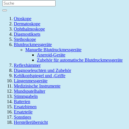
Otoskope
Dermatoskope
Ophthalmoskope
Diagnostiksets
Stethoskope
Blutdruckmessgeräte
Manuelle Blutdruckmessgeräte
Aneroid-Geräte
Zubehör für automatische Blutdruckmessgeräte
Reflexhämmer
Diagnoseleuchten und Zubehör
Kehlkopfspiegel und -Griffe
Längenmessgeräte
Medizinische Instrumente
Mundspatelhalter
Stimmgabeln
Batterien
Ersatzbirnen
Ersatzteile
Sonstiges
Herstellerübersicht