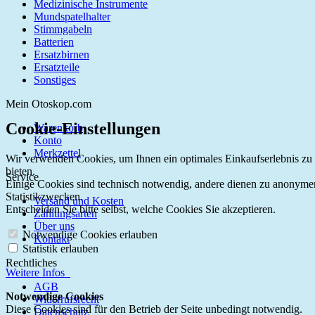
Medizinische Instrumente
Mundspatelhalter
Stimmgabeln
Batterien
Ersatzbirnen
Ersatzteile
Sonstiges
Mein Otoskop.com
Cookie-Einstellungen
Warenkorb
Konto
Merkzettel
Wir verwenden Cookies, um Ihnen ein optimales Einkaufserlebnis zu
bieten.
Service
Einige Cookies sind technisch notwendig, andere dienen zu anonyme
Statistikzwecken.
Versand und Kosten
Entscheiden Sie bitte selbst, welche Cookies Sie akzeptieren.
Zahlungsarten
Über uns
Notwendige Cookies erlauben
Kontakt
Statistik erlauben
Rechtliches
Weitere Infos
AGB
Notwendige Cookies
Widerrufsrecht
Diese Cookies sind für den Betrieb der Seite unbedingt notwendig.
Datenschutz