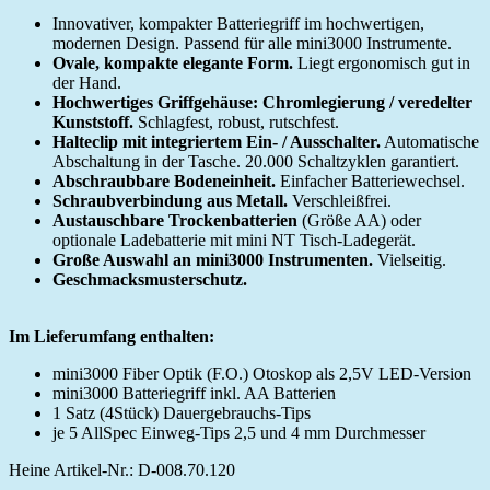
Innovativer, kompakter Batteriegriff im hochwertigen,
modernen Design. Passend für alle mini3000 Instrumente.
Ovale, kompakte elegante Form.
Liegt ergonomisch gut in
der Hand.
Hochwertiges Griffgehäuse: Chromlegierung / veredelter
Kunststoff.
Schlagfest, robust, rutschfest.
Halteclip mit integriertem Ein- / Ausschalter.
Automatische
Abschaltung in der Tasche. 20.000 Schaltzyklen garantiert.
Abschraubbare Bodeneinheit.
Einfacher Batteriewechsel.
Schraubverbindung aus Metall.
Verschleißfrei.
Austauschbare Trockenbatterien
(Größe AA) oder
optionale Ladebatterie mit mini NT Tisch-Ladegerät.
Große Auswahl an mini3000 Instrumenten.
Vielseitig.
Geschmacksmusterschutz.
Im Lieferumfang enthalten:
mini3000 Fiber Optik (F.O.) Otoskop als 2,5V LED-Version
mini3000 Batteriegriff inkl. AA Batterien
1 Satz (4Stück) Dauergebrauchs-Tips
je 5 AllSpec Einweg-Tips 2,5 und 4 mm Durchmesser
Heine Artikel-Nr.: D-008.70.120