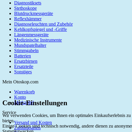
Diagnostiksets
Stethoskope
Blutdruckmessgeräte
Reflexhämmer
Diagnoseleuchten und Zubehör
Kehlkopfspiegel und -Griffe
Längenmessgeräte
Medizinische Instrumente
Mundspatelhalter
Stimmgabeln
Batterien
Ersatzbirnen
Ersatzteile
Sonstiges
Mein Otoskop.com
Warenkorb
Konto
Cookie-Einstellungen
Merkzettel
Service
Wir verwenden Cookies, um Ihnen ein optimales Einkaufserlebnis zu
bieten.
Versand und Kosten
Einige Cookies sind technisch notwendig, andere dienen zu anonyme
Zahlungsarten
Statistikzwecken.