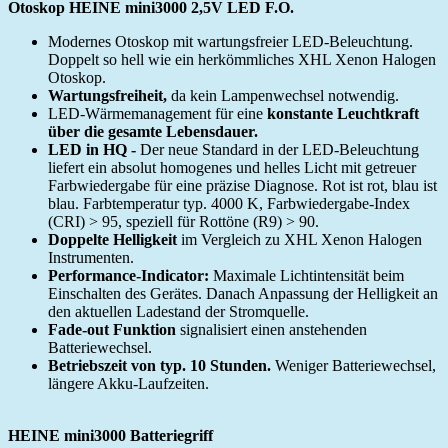
Otoskop HEINE mini3000 2,5V LED F.O.
Modernes Otoskop mit wartungsfreier LED-Beleuchtung.
Doppelt so hell wie ein herkömmliches XHL Xenon Halogen
Otoskop.
Wartungsfreiheit,
da kein Lampenwechsel notwendig.
LED-Wärmemanagement für eine
konstante Leuchtkraft
über die gesamte Lebensdauer.
LED in HQ -
Der neue Standard in der LED-Beleuchtung
liefert ein absolut homogenes und helles Licht mit getreuer
Farbwiedergabe für eine präzise Diagnose. Rot ist rot, blau ist
blau. Farbtemperatur typ. 4000 K, Farbwiedergabe-Index
(CRI) > 95, speziell für Rottöne (R9) > 90.
Doppelte Helligkeit
im Vergleich zu XHL Xenon Halogen
Instrumenten.
Performance-Indicator:
Maximale Lichtintensität beim
Einschalten des Gerätes. Danach Anpassung der Helligkeit an
den aktuellen Ladestand der Stromquelle.
Fade-out Funktion
signalisiert einen anstehenden
Batteriewechsel.
Betriebszeit von typ. 10 Stunden.
Weniger Batteriewechsel,
längere Akku-Laufzeiten.
HEINE mini3000 Batteriegriff