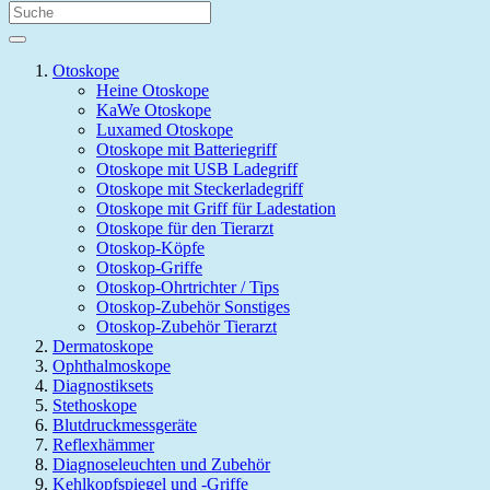
Otoskope
Heine Otoskope
KaWe Otoskope
Luxamed Otoskope
Otoskope mit Batteriegriff
Otoskope mit USB Ladegriff
Otoskope mit Steckerladegriff
Otoskope mit Griff für Ladestation
Otoskope für den Tierarzt
Otoskop-Köpfe
Otoskop-Griffe
Otoskop-Ohrtrichter / Tips
Otoskop-Zubehör Sonstiges
Otoskop-Zubehör Tierarzt
Dermatoskope
Ophthalmoskope
Diagnostiksets
Stethoskope
Blutdruckmessgeräte
Reflexhämmer
Diagnoseleuchten und Zubehör
Kehlkopfspiegel und -Griffe