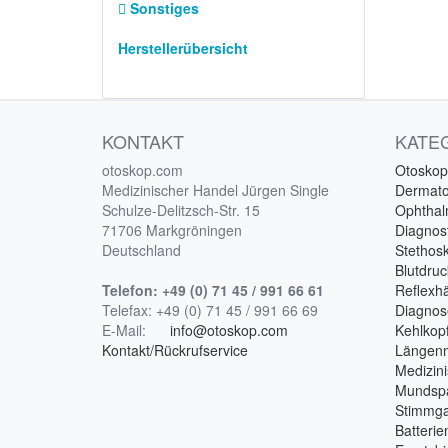
Sonstiges
Herstellerübersicht
KONTAKT
KATE
otoskop.com
Otoskop
Medizinischer Handel Jürgen Single
Dermat
Schulze-Delitzsch-Str. 15
Ophtha
71706 Markgröningen
Diagnost
Deutschland
Stethos
Blutdru
Telefon:
+49 (0) 71 45 / 991 66 61
Reflex
Telefax:
+49 (0) 71 45 / 991 66 69
Diagnos
E-Mail:
info@otoskop.com
Kehlkopf
Kontakt/Rückrufservice
Längen
Medizin
Mundspa
Stimmga
Batterie