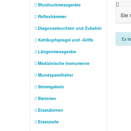
Blutdruckmessgeräte
Sie 
Reflexhämmer
Diagnoseleuchten und Zubehör
Es li
Kehlkopfspiegel und -Griffe
Längenmessgeräte
Medizinische Instrumente
Mundspatelhalter
Stimmgabeln
Batterien
Ersatzbirnen
Ersatzteile