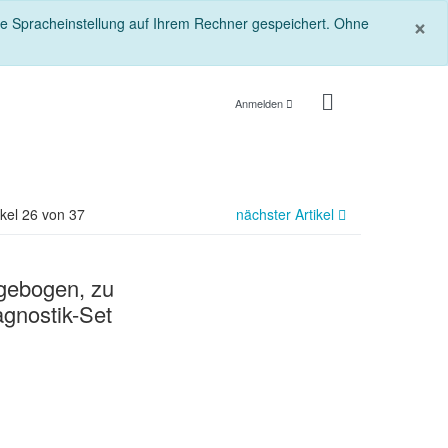
S
×
die Spracheinstellung auf Ihrem Rechner gespeichert. Ohne
Anmelden
ikel 26 von 37
nächster Artikel
gebogen, zu
nostik-Set