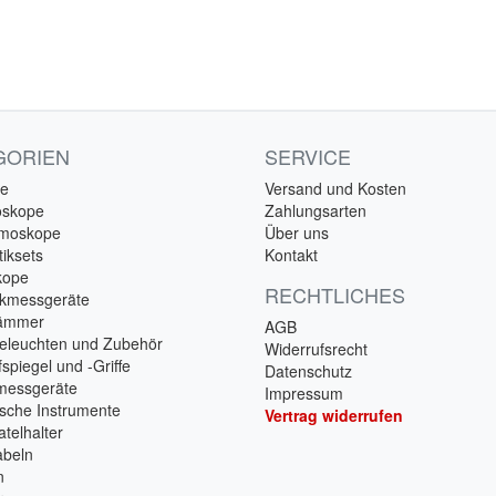
GORIEN
SERVICE
e
Versand und Kosten
oskope
Zahlungsarten
lmoskope
Über uns
iksets
Kontakt
kope
RECHTLICHES
ckmessgeräte
hämmer
AGB
eleuchten und Zubehör
Widerrufsrecht
spiegel und -Griffe
Datenschutz
messgeräte
Impressum
ische Instrumente
Vertrag widerrufen
telhalter
beln
n