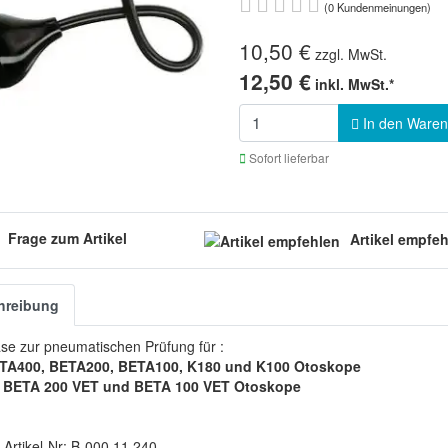
(0 Kundenmeinungen)
10,50 €
zzgl. MwSt.
12,50 €
inkl. MwSt.*
In den Waren
Sofort lieferbar
Frage zum Artikel
Artikel empfe
hreibung
se zur pneumatischen Prüfung für :
TA400, BETA200, BETA100, K180 und K100 Otoskope
e
BETA 200 VET und BETA 100 VET Otoskope
 Artikel-Nr: B-000.11.240