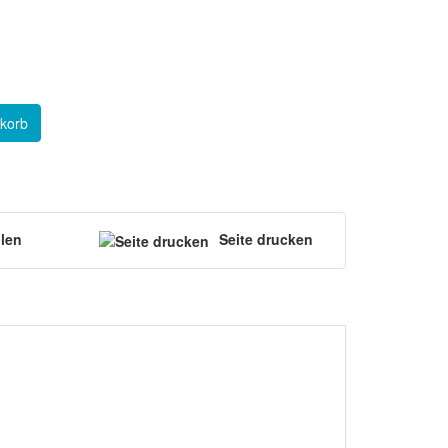
korb
hlen
Seite drucken