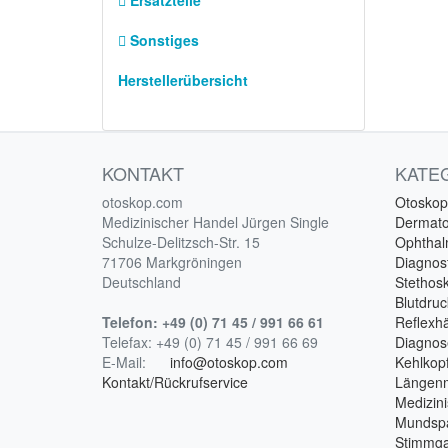
Ersatzteile
Sonstiges
Herstellerübersicht
KONTAKT
KATE
otoskop.com
Otoskop
Medizinischer Handel Jürgen Single
Dermat
Schulze-Delitzsch-Str. 15
Ophtha
71706 Markgröningen
Diagnost
Deutschland
Stethos
Blutdru
Telefon:
+49 (0) 71 45 / 991 66 61
Reflex
Telefax:
+49 (0) 71 45 / 991 66 69
Diagnos
E-Mail:
info@otoskop.com
Kehlkopf
Kontakt/Rückrufservice
Längen
Medizin
Mundspa
Stimmga