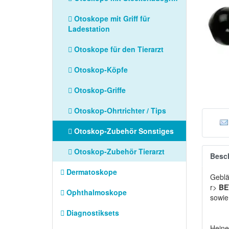
Otoskope mit Griff für
Ladestation
Otoskope für den Tierarzt
Otoskop-Köpfe
Otoskop-Griffe
Otoskop-Ohrtrichter / Tips
Otoskop-Zubehör Sonstiges
Otoskop-Zubehör Tierarzt
Besc
Dermatoskope
Geblä
r>
BE
Ophthalmoskope
sowi
Diagnostiksets
Heine