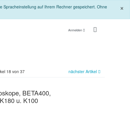
S
×
die Spracheinstellung auf Ihrem Rechner gespeichert. Ohne
Anmelden
ikel 18 von 37
nächster Artikel
toskope, BETA400,
K180 u. K100