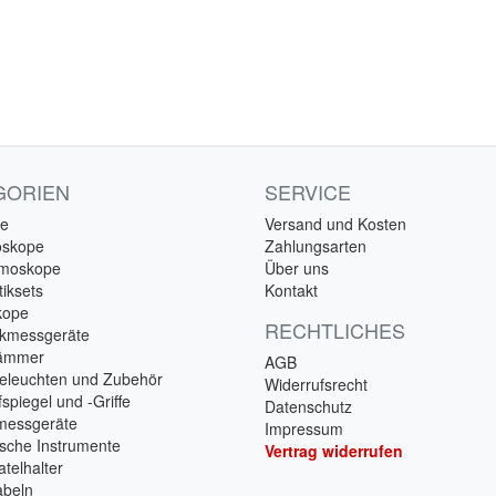
GORIEN
SERVICE
e
Versand und Kosten
oskope
Zahlungsarten
lmoskope
Über uns
iksets
Kontakt
kope
RECHTLICHES
ckmessgeräte
hämmer
AGB
eleuchten und Zubehör
Widerrufsrecht
spiegel und -Griffe
Datenschutz
messgeräte
Impressum
ische Instrumente
Vertrag widerrufen
telhalter
beln