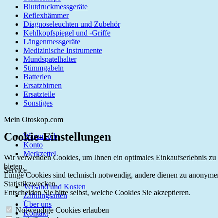
Blutdruckmessgeräte
Reflexhämmer
Diagnoseleuchten und Zubehör
Kehlkopfspiegel und -Griffe
Längenmessgeräte
Medizinische Instrumente
Mundspatelhalter
Stimmgabeln
Batterien
Ersatzbirnen
Ersatzteile
Sonstiges
Mein Otoskop.com
Cookie-Einstellungen
Warenkorb
Konto
Merkzettel
Wir verwenden Cookies, um Ihnen ein optimales Einkaufserlebnis zu
bieten.
Service
Einige Cookies sind technisch notwendig, andere dienen zu anonyme
Statistikzwecken.
Versand und Kosten
Entscheiden Sie bitte selbst, welche Cookies Sie akzeptieren.
Zahlungsarten
Über uns
Notwendige Cookies erlauben
Kontakt