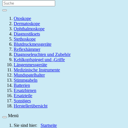
Otoskope
Dermatoskope
Ophthalmoskope
Diagnostiksets
Stethoskope
Blutdruckmessgeräte
Reflexhämmer
Diagnoseleuchten und Zubehör
Kehlkopfspiegel und -Griffe
Längenmessgeräte
Medizinische Instrumente
Mundspatelhalter
Stimmgabeln
Batterien
Ersatzbirnen
Ersatzteile
Sonstiges
Herstellerübersicht
Menü
Sie sind hier:
Startseite