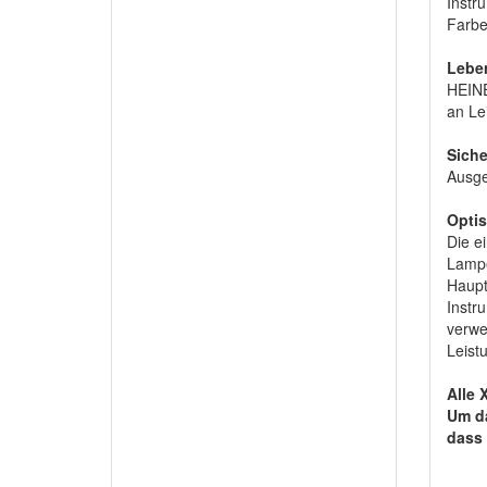
Instr
Farbe
Lebe
HEINE
an Le
Siche
Ausge
Optis
Die e
Lampe
Haupt
Instr
verwe
Leist
Alle 
Um da
dass 