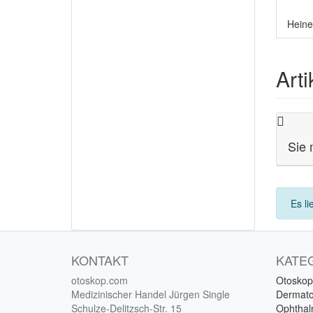
Heine
Art
Sie 
Es li
KONTAKT
KATE
otoskop.com
Otoskop
Medizinischer Handel Jürgen Single
Dermat
Schulze-Delitzsch-Str. 15
Ophtha