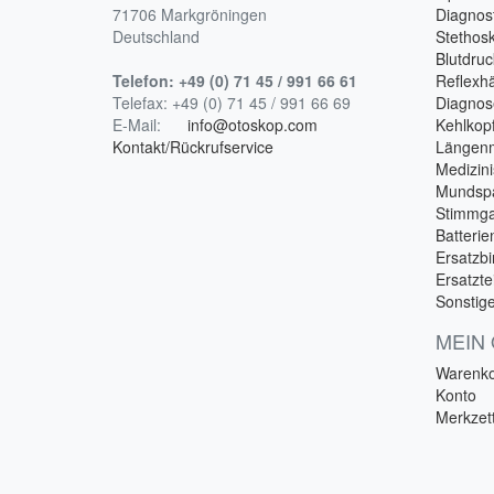
71706 Markgröningen
Diagnost
Deutschland
Stethos
Blutdru
Telefon:
+49 (0) 71 45 / 991 66 61
Reflex
Telefax:
+49 (0) 71 45 / 991 66 69
Diagnos
E-Mail:
info@otoskop.com
Kehlkopf
Kontakt/Rückrufservice
Längen
Medizin
Mundspa
Stimmga
Batterie
Ersatzbi
Ersatzte
Sonstig
MEIN
Warenk
Konto
Merkzett