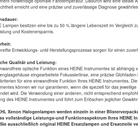
ument notwendige optimale Farbtemperatur. Dadurch wird eine ideale 
chtheit erreicht und eine präzise und zuverlässige Diagnose gewährleis
nsdauer:
 Lampen besitzen eine bis zu 50 % längere Lebenszeit im Vergleich
istung und Kostenersparnis.
rheit:
reifte Entwicklungs- unld Herstellungsprozesse sorgen für einen zuv
che Qualität und Leistung:
inwandfreie optische Funktion eines HEINE Instrumentes ist abhängig
nglasgehäuse eingearbeitete Fokussierlinse, eine präzise Glühfaden-P
kriterien für eine einwandfreie Funktion Ihres HEINE Instrumentes. Di
umentes können wir nur garantieren, wenn die speziell für das jeweil
ndet wird. Die Verwendung einer anderen, nicht entsprechend empfohl
ung des HEINE Instrumentes und führt zum Erlöschen jeglicher Gewähr
XHL Xenon Halogenlampen werden einzeln in einer Blisterverpacku
s vollständige Leistungs-und Funktionsspektrum Ihres HEINE Inst
Sie ausschließlich original HEINE Ersatzlampen und Ersatzteile 