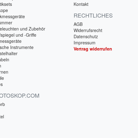
iksets
Kontakt
kope
RECHTLICHES
ckmessgeräte
hämmer
AGB
eleuchten und Zubehör
Widerrufsrecht
spiegel und -Griffe
Datenschutz
messgeräte
Impressum
ische Instrumente
Vertrag widerrufen
telhalter
beln
n
rnen
ile
es
 OTOSKOP.COM
orb
el