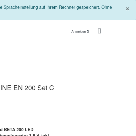
S
×
die Spracheinstellung auf Ihrem Rechner gespeichert. Ohne
Anmelden
EINE EN 200 Set C
nd BETA 200 LED
nsformator 3,5 V, inkl.