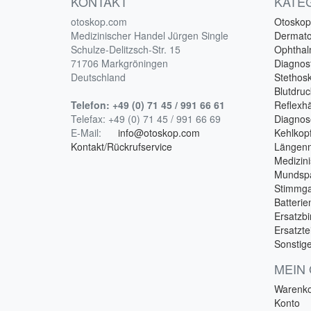
KONTAKT
KATE
otoskop.com
Otoskop
Medizinischer Handel Jürgen Single
Dermat
Schulze-Delitzsch-Str. 15
Ophtha
71706 Markgröningen
Diagnost
Deutschland
Stethos
Blutdru
Telefon:
+49 (0) 71 45 / 991 66 61
Reflex
Telefax:
+49 (0) 71 45 / 991 66 69
Diagnos
E-Mail:
info@otoskop.com
Kehlkopf
Kontakt/Rückrufservice
Längen
Medizin
Mundspa
Stimmga
Batterie
Ersatzbi
Ersatzte
Sonstig
MEIN
Warenk
Konto