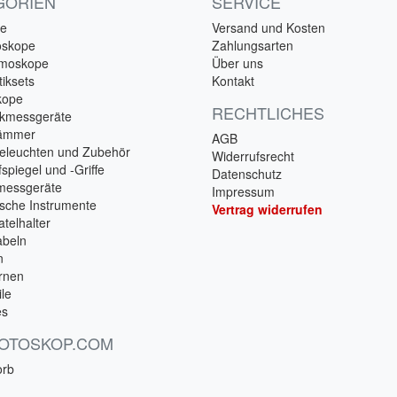
GORIEN
SERVICE
e
Versand und Kosten
oskope
Zahlungsarten
lmoskope
Über uns
iksets
Kontakt
kope
RECHTLICHES
ckmessgeräte
hämmer
AGB
eleuchten und Zubehör
Widerrufsrecht
spiegel und -Griffe
Datenschutz
messgeräte
Impressum
ische Instrumente
Vertrag widerrufen
telhalter
beln
n
rnen
ile
es
 OTOSKOP.COM
orb