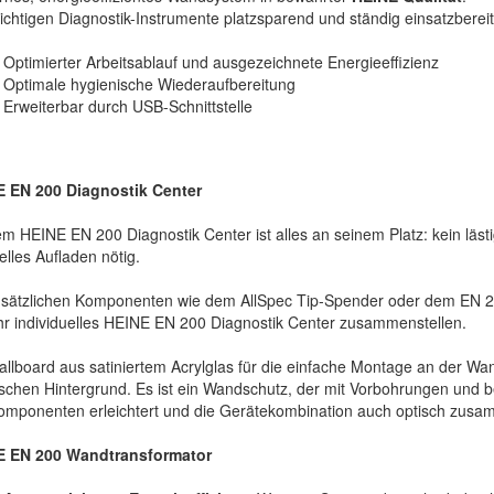
wichtigen Diagnostik-Instrumente platzsparend und ständig einsatzbereit
Optimierter Arbeitsablauf und ausgezeichnete Energieeffizienz
Optimale hygienische Wiederaufbereitung
Erweiterbar durch USB-Schnittstelle
 EN 200 Diagnostik Center
em HEINE EN 200 Diagnostik Center ist alles an seinem Platz: kein läs
lles Aufladen nötig.
usätzlichen Komponenten wie dem AllSpec Tip-Spender oder dem EN 2
Ihr individuelles HEINE EN 200 Diagnostik Center zusammenstellen.
allboard aus satiniertem Acrylglas für die einfache Montage an der Wa
ischen Hintergrund. Es ist ein Wandschutz, der mit Vorbohrungen und 
omponenten erleichtert und die Gerätekombination auch optisch zusa
E EN 200 Wandtransformator