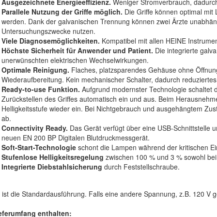
Ausgezeichnete Energieeffizienz.
Weniger Stromverbrauch, dadurc
Parallele Nutzung der Griffe möglich.
Die Griffe können optimal mit
werden. Dank der galvanischen Trennung können zwei Ärzte unabhäng
Untersuchungszwecke nutzen.
Viele Diagnosemöglichkeiten.
Kompatibel mit allen HEINE Instrume
Höchste Sicherheit für Anwender und Patient.
Die integrierte galva
unerwünschten elektrischen Wechselwirkungen.
Optimale Reinigung.
Flaches, platzsparendes Gehäuse ohne Öffnunge
Wiederaufbereitung. Kein mechanischer Schalter, dadurch reduziertes
Ready-to-use Funktion.
Aufgrund modernster Technologie schaltet
Zurückstellen des Griffes automatisch ein und aus. Beim Herausnehmen
Helligkeitsstufe wieder ein. Bei Nichtgebrauch und ausgehängtem Zust
ab.
Connectivity Ready.
Das Gerät verfügt über eine USB-Schnittstelle 
neuen EN 200 BP Digitalen Blutdruckmessgerät.
Soft-Start-Technologie
schont die Lampen während der kritischen Ei
Stufenlose Helligkeitsregelung
zwischen 100 % und 3 % sowohl bei 
Integrierte Diebstahlsicherung
durch Feststellschraube.
 ist die Standardausführung. Falls eine andere Spannung, z.B. 120 V ge
eferumfang enthalten: