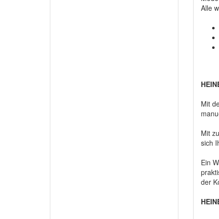
Alle 
HEINE
Mit d
manue
Mit z
sich 
Ein W
prakt
der K
HEIN