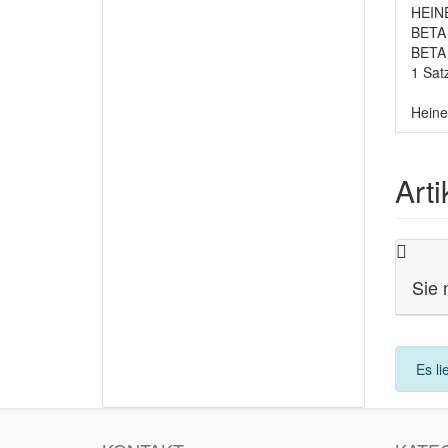
HEINE
BETA 
BETA
1 Sat
Heine
Art
Sie 
Es li