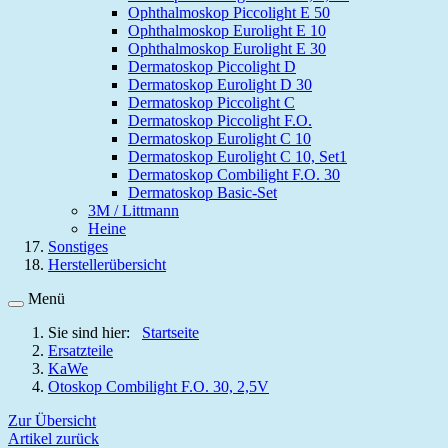
Ophthalmoskop Piccolight E 50
Ophthalmoskop Eurolight E 10
Ophthalmoskop Eurolight E 30
Dermatoskop Piccolight D
Dermatoskop Eurolight D 30
Dermatoskop Piccolight C
Dermatoskop Piccolight F.O.
Dermatoskop Eurolight C 10
Dermatoskop Eurolight C 10, Set1
Dermatoskop Combilight F.O. 30
Dermatoskop Basic-Set
3M / Littmann
Heine
Sonstiges
Herstellerübersicht
Menü
Sie sind hier:
Startseite
Ersatzteile
KaWe
Otoskop Combilight F.O. 30, 2,5V
Zur Übersicht
Artikel zurück