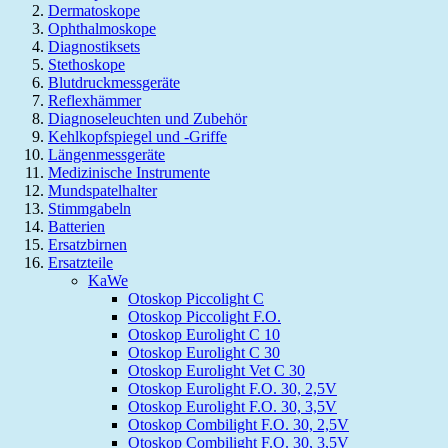
Dermatoskope
Ophthalmoskope
Diagnostiksets
Stethoskope
Blutdruckmessgeräte
Reflexhämmer
Diagnoseleuchten und Zubehör
Kehlkopfspiegel und -Griffe
Längenmessgeräte
Medizinische Instrumente
Mundspatelhalter
Stimmgabeln
Batterien
Ersatzbirnen
Ersatzteile
KaWe
Otoskop Piccolight C
Otoskop Piccolight F.O.
Otoskop Eurolight C 10
Otoskop Eurolight C 30
Otoskop Eurolight Vet C 30
Otoskop Eurolight F.O. 30, 2,5V
Otoskop Eurolight F.O. 30, 3,5V
Otoskop Combilight F.O. 30, 2,5V
Otoskop Combilight F.O. 30, 3,5V