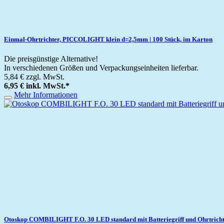
Einmal-Ohrtrichter, PICCOLIGHT klein d=2,5mm | 100 Stück, im Karton
Die preisgünstige Alternative!
In verschiedenen Größen und Verpackungseinheiten lieferbar.
5,84 €
zzgl. MwSt.
6,95 €
inkl. MwSt.
*
Mehr Informationen
Otoskop COMBILIGHT F.O. 30 LED standard mit Batteriegriff und Ohrtrich