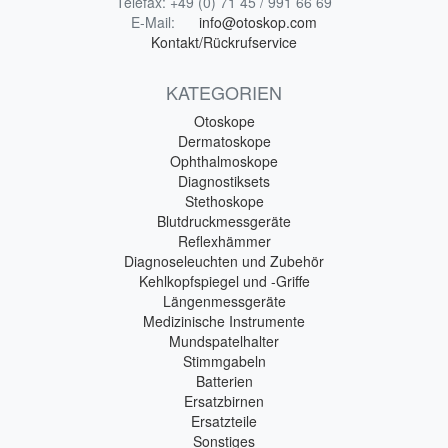
Telefax:
+49 (0) 71 45 / 991 66 69
E-Mail:
info@otoskop.com
Kontakt/Rückrufservice
KATEGORIEN
Otoskope
Dermatoskope
Ophthalmoskope
Diagnostiksets
Stethoskope
Blutdruckmessgeräte
Reflexhämmer
Diagnoseleuchten und Zubehör
Kehlkopfspiegel und -Griffe
Längenmessgeräte
Medizinische Instrumente
Mundspatelhalter
Stimmgabeln
Batterien
Ersatzbirnen
Ersatzteile
Sonstiges