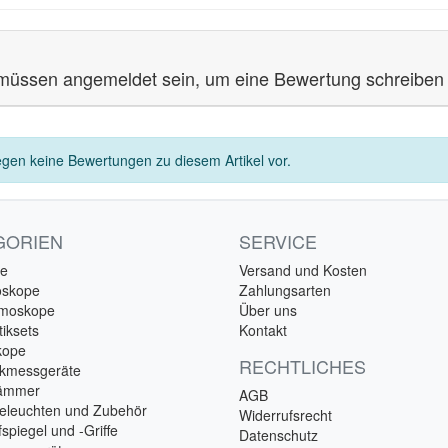
müssen angemeldet sein, um eine Bewertung schreiben
egen keine Bewertungen zu diesem Artikel vor.
GORIEN
SERVICE
e
Versand und Kosten
oskope
Zahlungsarten
lmoskope
Über uns
iksets
Kontakt
kope
RECHTLICHES
ckmessgeräte
hämmer
AGB
eleuchten und Zubehör
Widerrufsrecht
spiegel und -Griffe
Datenschutz