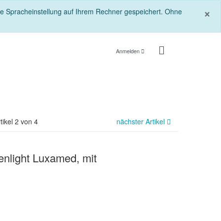
S
×
die Spracheinstellung auf Ihrem Rechner gespeichert. Ohne
Anmelden
tikel 2 von 4
nächster Artikel
enlight Luxamed, mit