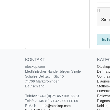
Sie 
Es li
KONTAKT
KATE
otoskop.com
Otoskop
Medizinischer Handel Jürgen Single
Dermat
Schulze-Delitzsch-Str. 15
Ophtha
71706 Markgröningen
Diagnost
Deutschland
Stethos
Blutdru
Telefon:
+49 (0) 71 45 / 991 66 61
Reflex
Telefax:
+49 (0) 71 45 / 991 66 69
Diagnos
E-Mail:
info@otoskop.com
Kehlkopf